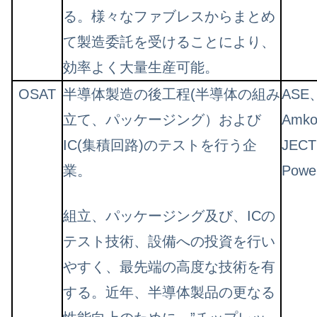
る。様々なファブレスからまとめ
て製造委託を受けることにより、
効率よく大量生産可能。
OSAT
半導体製造の後工程(半導体の組み
ASE
立て、パッケージング）および
Amk
IC(集積回路)のテストを行う企
JEC
業。
Powe
組立、パッケージング及び、ICの
テスト技術、設備への投資を行い
やすく、最先端の高度な技術を有
する。近年、半導体製品の更なる