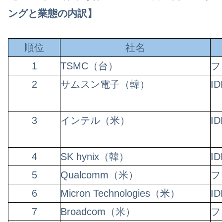
ングと業態の内訳】
順位
社名
1
TSMC（台）
フ
2
サムスン電子（韓）
I
3
インテル（米）
I
4
SK hynix（韓）
I
5
Qualcomm（米）
フ
6
Micron Technologies（米）
I
7
Broadcom（米）
フ