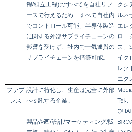
程/組立工程)のすべてを自社リソ
クシ
ースで行えるため、すべて自社内
ルネ
でコントロール可能。半導体製造
エレ
に関する外部サプライチェーンの
ロニ
影響を受けず、社内で一気通貫の
ス、
サプライチェーンを構築可能。
イク
レク
ニク
ファブ
設計に特化し、生産は完全に外部
Medi
レス
へ委託する企業。
Tek
QUA
製品企画/設計/マーケティング/販
BRO