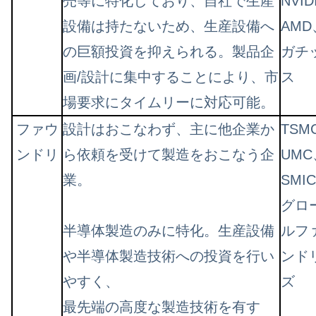
売等に特化しており、自社で生産
NVID
設備は持たないため、生産設備へ
AM
の巨額投資を抑えられる。製品企
ガチ
画/設計に集中することにより、市
ス
場要求にタイムリーに対応可能。
ファウ
設計はおこなわず、主に他企業か
TSM
ンドリ
ら依頼を受けて製造をおこなう企
UMC
業。
SMI
グロ
半導体製造のみに特化。生産設備
ルフ
や半導体製造技術への投資を行い
ンド
やすく、
ズ
最先端の高度な製造技術を有す