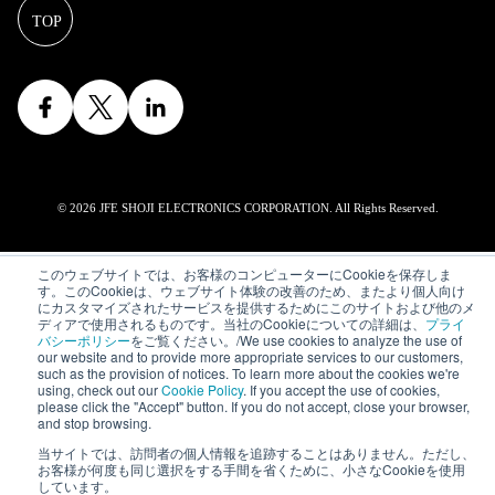
© 2026 JFE SHOJI ELECTRONICS CORPORATION. All Rights Reserved.
このウェブサイトでは、お客様のコンピューターにCookieを保存しま
す。このCookieは、ウェブサイト体験の改善のため、またより個人向け
にカスタマイズされたサービスを提供するためにこのサイトおよび他のメ
ディアで使用されるものです。当社のCookieについての詳細は、
プライ
バシーポリシー
をご覧ください。/We use cookies to analyze the use of
our website and to provide more appropriate services to our customers,
such as the provision of notices. To learn more about the cookies we're
using, check out our
Cookie Policy
. If you accept the use of cookies,
please click the "Accept" button. If you do not accept, close your browser,
and stop browsing.
当サイトでは、訪問者の個人情報を追跡することはありません。ただし、
お客様が何度も同じ選択をする手間を省くために、小さなCookieを使用
しています。